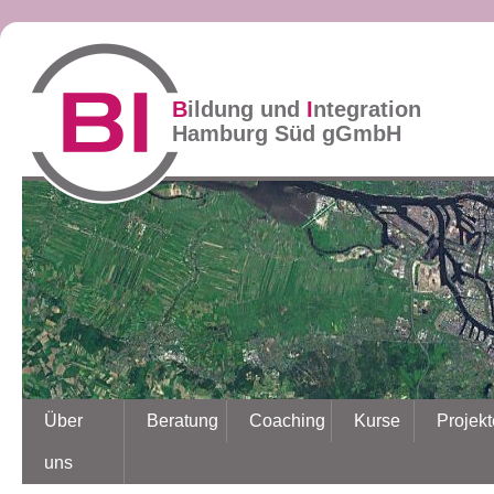
B
ildung und
I
ntegration
Hamburg Süd gGmbH
Über
Beratung
Coaching
Kurse
Projekt
uns