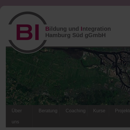
B
ildung und
I
ntegration
Hamburg Süd gGmbH
Über
Beratung
Coaching
Kurse
Projekt
uns