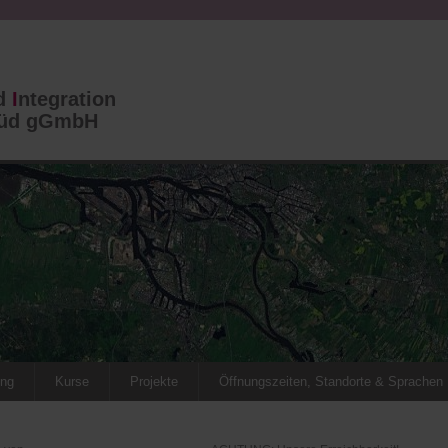
nd
I
ntegration
Süd gGmbH
ing
Kurse
Projekte
Öffnungszeiten, Standorte & Sprachen