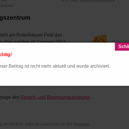
n von
ACHTUNG: Unsere Erreichbarkeit!
→
Rumänien
gszentrum
tsteht am Rotenhäuser Feld das
m. Hier werden ab Sommer 2013
rwerb mit Bewegungsangeboten
chtig!
ser Beitrag ist nicht mehr aktuell und wurde archiviert.
Zweifeld-Sporthalle, Bewegungs-
g. Das Foyer mit Café hat Zugang zum umliegenden Park
ngen.
mepage des
Sprach- und Bewegungszentrums
.
iv
veröffentlicht. Setze ein Lesezeichen für den
Permalink
.