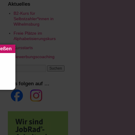
Aktuelles
B2-Kurs für
Selbstzahler*innen in
Wilhelmsburg
Freie Plätze im
Alphabetisierungskurs
Kursstarts
Bewerbungscoaching
Uns folgen auf …