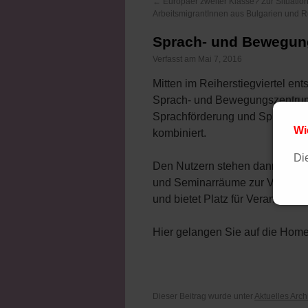
←
Europäer zweiter Klasse? Zur Situatio
ArbeitsmigrantInnen aus Bulgarien und 
Sprach- und Bewegun
Verfasst am Mai 7, 2016
Mitten im Reiherstiegviertel en
Sprach- und Bewegungszentru
Sprachförderung und Sprache
Wi
kombiniert.
Die
Den Nutzern stehen dann eine 
und Seminarräume zur Verfügun
und bietet Platz für Veranstaltu
Hier gelangen Sie auf die Ho
Dieser Beitrag wurde unter
Aktuelles Arch